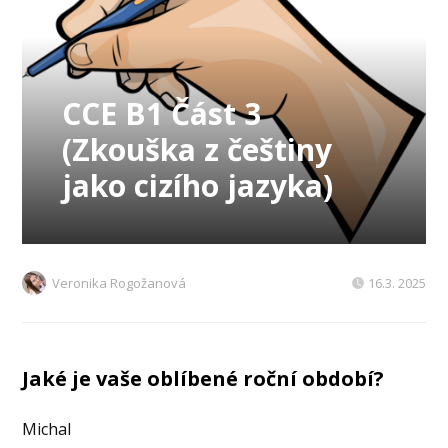
CCE B1 Část 3
(Zkouška z češtiny
jako cizího jazyka)
Veronika Rogožanová
16.3. 2025
Jaké je vaše oblíbené roční období?
Michal