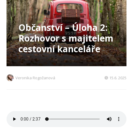
Občanství – Úloha 2:
Rozhovor s majitelem
cestovní kanceláře
Veronika Rogožanová
15.6. 2025