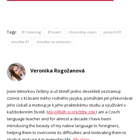
Tagy:
B1 listening
B1exam
citizenship exam
poslech B1
zkouška B1
zkouška na občanství
Veronika Rogožanová
Jsem lektorkou češtiny a už téměř jedno desetiletí seznamuji
cizince s krásami mého rodného jazyka, pomáhám jim překonávat
jeho úskalí a motivuji je k jeho praktickému studiu a využívání v
každodenním životě.
Můj příběh si přečtěte zde
I am a Czech
language teacher and for almost a decade I have been
introducing the beauty of my native language to foreigners,
helping them to overcome its difficulties and motivating them to
study it and use it in everyday life..
My story