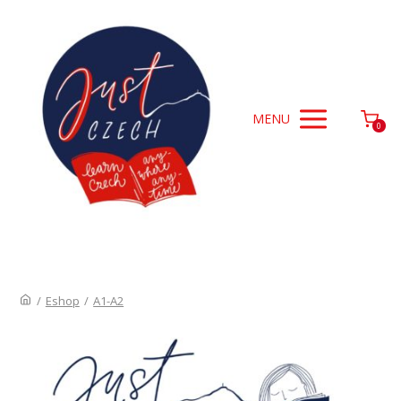
MENU
0
/
Eshop
/
A1-A2