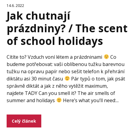
14.6. 2022
Jak chutnají
prázdniny? / The scent
of school holidays
Cítíte to? Vzduch voní létem a prázdninami
Co
budeme potřebovat: vaši oblíbenou tužku barevnou
tužku na opravu papír nebo sešit telefon k přehrání
diktátu asi 30 minut času
Pár typů o tom, jak psát
správně diktát a jak z něho vytěžit maximum,
najdete TADY Can you smell it? The air smells of
summer and holidays
Here’s what you’ll need:...
Celý článek