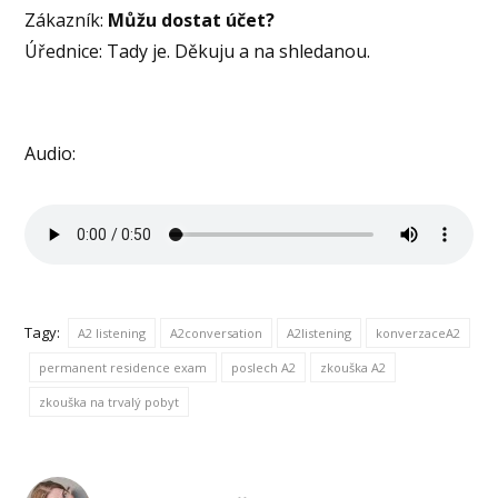
Zákazník:
Můžu dostat účet?
Úřednice: Tady je. Děkuju a na shledanou.
Audio:
Tagy:
A2 listening
A2conversation
A2listening
konverzaceA2
permanent residence exam
poslech A2
zkouška A2
zkouška na trvalý pobyt