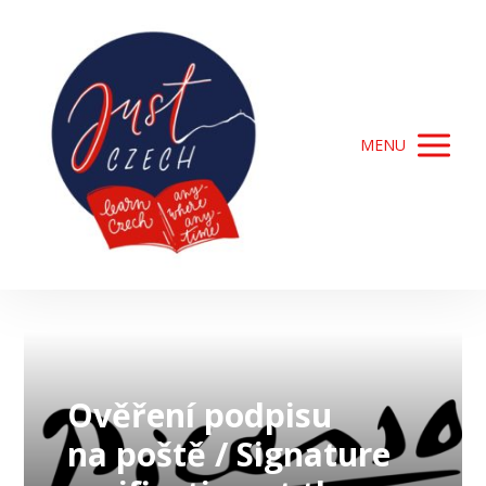
MENU
Ověření podpisu
na poště / Signature