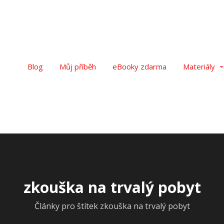
Blog
Můj příběh
eBooky zdarma
Materiály
zkouška na trvalý pobyt
Články pro štítek zkouška na trvalý pobyt