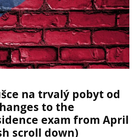
šce na trvalý pobyt od
Changes to the
idence exam from April
sh scroll down)