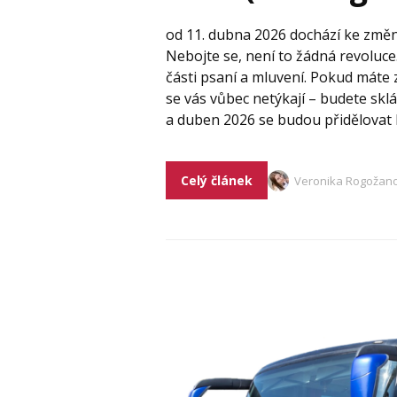
od 11. dubna 2026 dochází ke změ
Nebojte se, není to žádná revoluce
části psaní a mluvení. Pokud mát
se vás vůbec netýkají – budete sk
a duben 2026 se budou přidělovat 
Celý článek
Veronika Rogožan