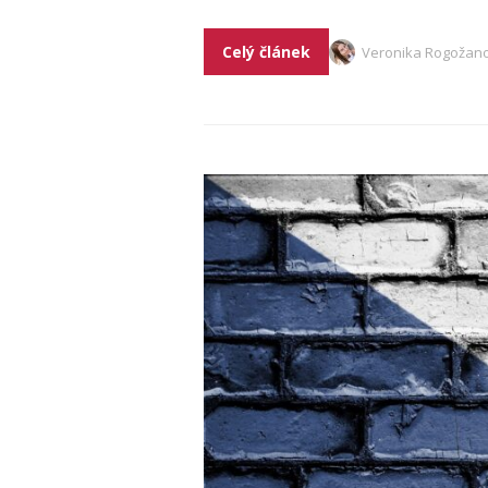
Celý článek
Veronika Rogožan