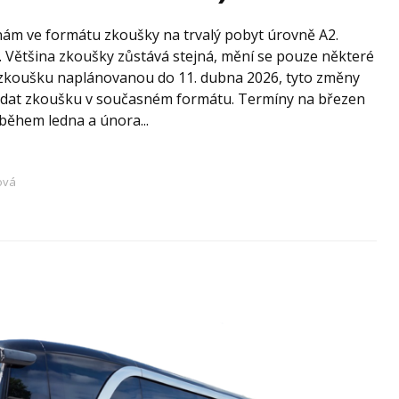
nám ve formátu zkoušky na trvalý pobyt úrovně A2.
. Většina zkoušky zůstává stejná, mění se pouze některé
e zkoušku naplánovanou do 11. dubna 2026, tyto změny
ládat zkoušku v současném formátu. Termíny na březen
během ledna a února...
ová