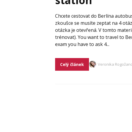
station
Chcete cestovat do Berlína autobu
zkoušce se musíte zeptat na 4 otáz
otázka je otevřená. V tomto materi
trénovat). You want to travel to B
exam you have to ask 4...
Celý článek
Veronika Rogožan