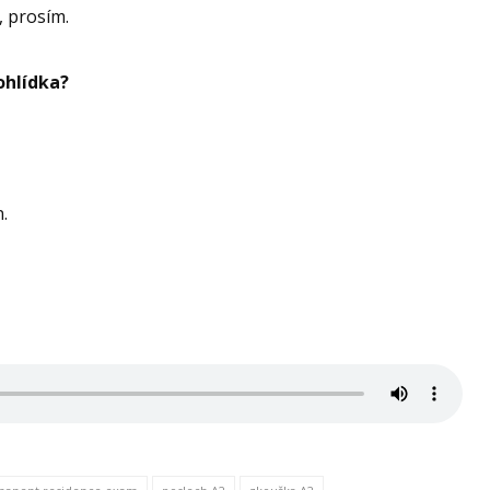
o, prosím.
rohlídka?
n.