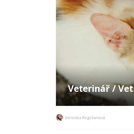
Veterinář / Vet
Veronika Rogožanová