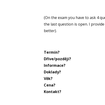
(On the exam you have to ask 4 que
the last question is open. I provid
better).
Termín?
Dříve/později?
Informace?
Doklady?
Věk?
Cena?
Kontakt?