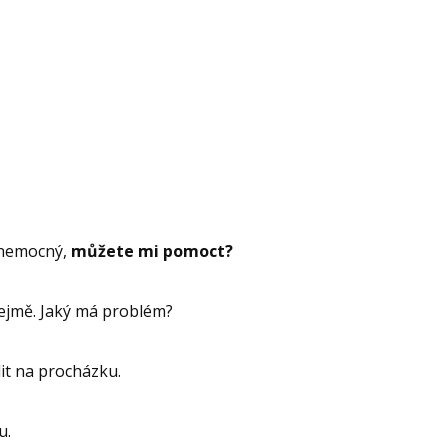
e nemocný,
můžete mi pomoct?
řejmě. Jaký má problém?
dit na procházku.
u.