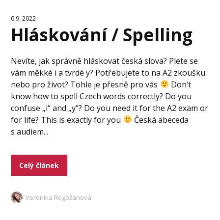
6.9. 2022
Hláskování / Spelling
Nevíte, jak správně hláskovat česká slova? Plete se
vám měkké i a tvrdé y? Potřebujete to na A2 zkoušku
nebo pro život? Tohle je přesně pro vás
Don’t
know how to spell Czech words correctly? Do you
confuse „i“ and „y“? Do you need it for the A2 exam or
for life? This is exactly for you
Česká abeceda
s audiem...
Celý článek
Veronika Rogožanová