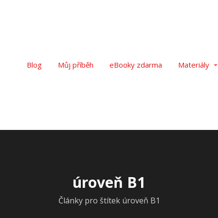
Blog
Můj příběh
eBooky zdarma
Materiály
úroveň B1
Články pro štítek úroveň B1