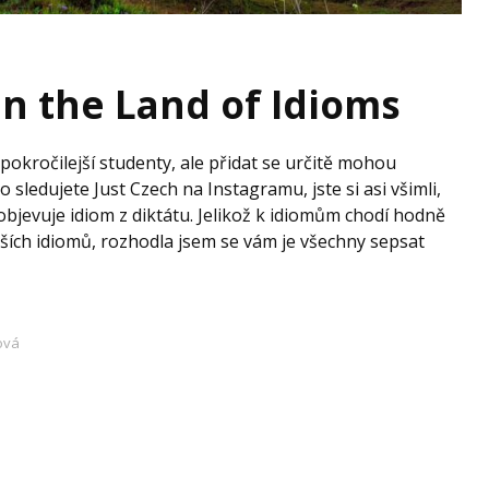
 In the Land of Idioms
okročilejší studenty, ale přidat se určitě mohou
co sledujete Just Czech na Instagramu, jste si asi všimli,
objevuje idiom z diktátu. Jelikož k idiomům chodí hodně
ších idiomů, rozhodla jsem se vám je všechny sepsat
ová