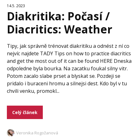
14.5. 2023
Diakritika: Počasí /
Diacritics: Weather
Tipy, jak správně trénovat diakritiku a odnést z ní co
nejvíc najdete TADY Tips on how to practice diacritics
and get the most out of it can be found HERE Dneska
odpoledne byla bourka. Na zacatku foukal silny vitr.
Potom zacalo slabe prset a blyskat se. Pozdeji se
pridalo i buraceni hromu a silnejsi dest. Kdo byl v tu
chvili venku, promokl...
Celý článek
Veronika Rogožanová