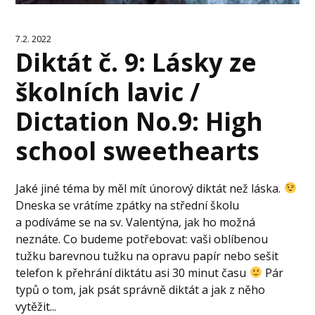
7.2. 2022
Diktát č. 9: Lásky ze
školních lavic /
Dictation No.9: High
school sweethearts
Jaké jiné téma by měl mít únorový diktát než láska.
Dneska se vrátíme zpátky na střední školu
a podíváme se na sv. Valentýna, jak ho možná
neznáte. Co budeme potřebovat: vaši oblíbenou
tužku barevnou tužku na opravu papír nebo sešit
telefon k přehrání diktátu asi 30 minut času
Pár
typů o tom, jak psát správně diktát a jak z něho
vytěžit...