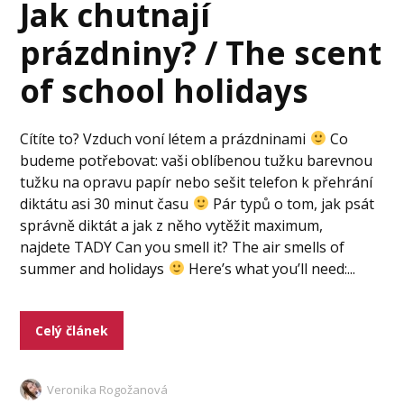
Jak chutnají
prázdniny? / The scent
of school holidays
Cítíte to? Vzduch voní létem a prázdninami
Co
budeme potřebovat: vaši oblíbenou tužku barevnou
tužku na opravu papír nebo sešit telefon k přehrání
diktátu asi 30 minut času
Pár typů o tom, jak psát
správně diktát a jak z něho vytěžit maximum,
najdete TADY Can you smell it? The air smells of
summer and holidays
Here’s what you’ll need:...
Celý článek
Veronika Rogožanová