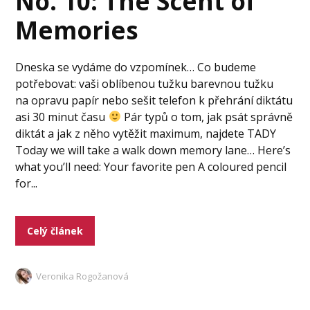
No. 10: The Scent of
Memories
Dneska se vydáme do vzpomínek… Co budeme
potřebovat: vaši oblíbenou tužku barevnou tužku
na opravu papír nebo sešit telefon k přehrání diktátu
asi 30 minut času
Pár typů o tom, jak psát správně
diktát a jak z něho vytěžit maximum, najdete TADY
Today we will take a walk down memory lane… Here’s
what you’ll need: Your favorite pen A coloured pencil
for...
Celý článek
Veronika Rogožanová